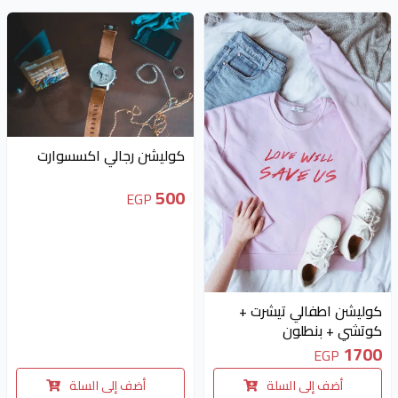
متوفر 1 قطع
كوليشن رجالي اكسسوارت
500
EGP
متوفر 1 قطع
كوليشن اطفالي تيشرت +
كوتشي + بنطلون
1700
EGP
أضف إلى السلة
أضف إلى السلة