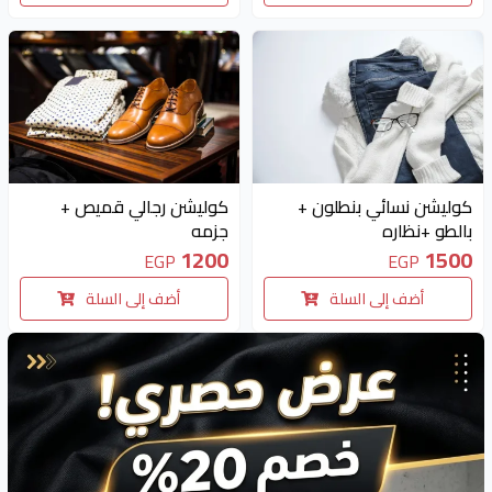
متوفر 1 قطع
متوفر 1 قطع
كوليشن نسائي بنطلون +
كوليشن رجالي قميص +
بالطو +نظاره
جزمه
1200
1500
EGP
EGP
أضف إلى السلة
أضف إلى السلة