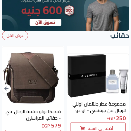
حقائب
عرض الكل
متوفر 1 قطع
مجموعة عطر جنتلمان اونلي
للرجال من جيفنشي - او دو
فيديكا بولو حقيبة للرجال-بني
تواليت 100 مل مع جل
250
- حقائب المراسلين
EGP
الاستحمام 75 مل
579
EGP
أضف إلى السلة