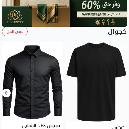
كجوال
عرض الكل
قميص DEX الشبابي
تيشرت