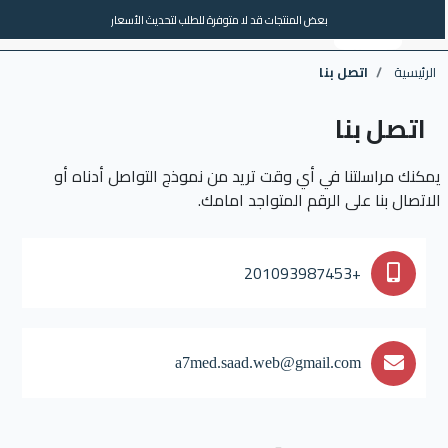
بعض المنتجات قد لا متوفرة للطلب لتحديث الأسعار
AR
الماركات
العروض
0
الرئيسية
اتصل بنا
اتصل بنا
يمكنك مراسلتنا في أي وقت تريد من نموذج التواصل أدناه أو
الاتصال بنا على الرقم المتواجد امامك.
+201093987453
a7med.saad.web@gmail.com